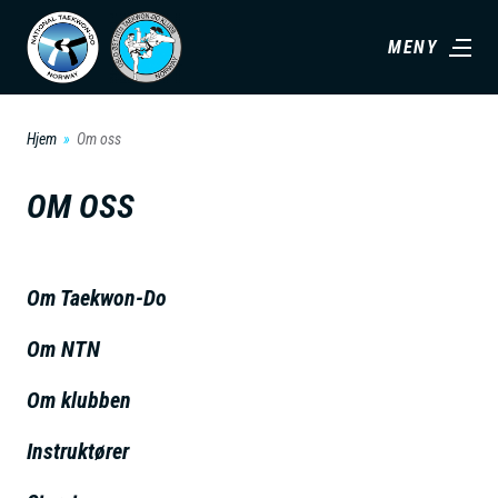
H
MENY
o
p
p
Hjem
Om oss
t
i
OM OSS
l
h
o
Om Taekwon-Do
v
Om NTN
e
d
Om klubben
i
n
Instruktører
n