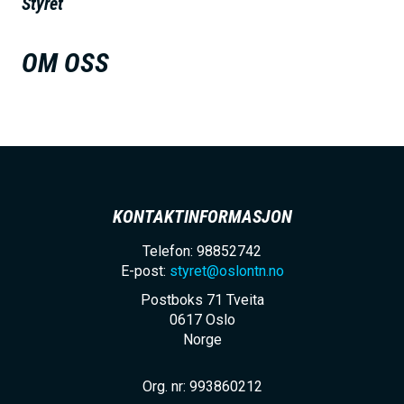
Styret
h
o
OM OSS
l
d
KONTAKTINFORMASJON
Telefon: 98852742
E-post:
styret@oslontn.no
Postboks 71 Tveita
0617
Oslo
Norge
Org. nr: 993860212