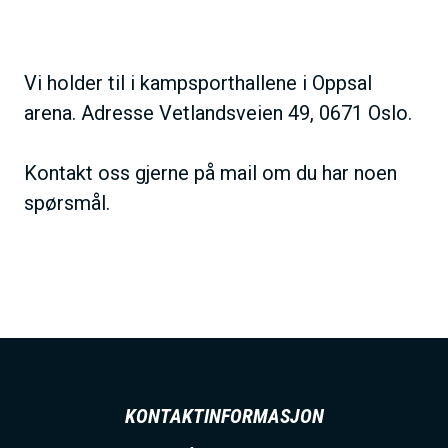
h
o
l
Vi holder til i kampsporthallene i Oppsal
d
arena. Adresse Vetlandsveien 49, 0671 Oslo.
Kontakt oss gjerne på mail om du har noen
spørsmål.
KONTAKTINFORMASJON