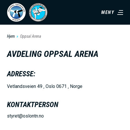
H
MENY
o
p
p
Hjem
Oppsal Arena
t
i
AVDELING
OPPSAL ARENA
l
h
ADRESSE:
o
v
Vetlandsveien 49 ‚ Oslo 0671 ‚ Norge
e
d
KONTAKTPERSON
i
styret@oslontn.no
n
n