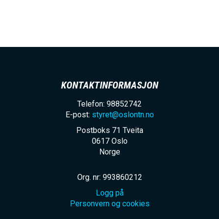
h
o
l
d
KONTAKTINFORMASJON
Telefon: 98852742
E-post:
styret@oslontn.no
Postboks 71 Tveita
0617
Oslo
Norge
Org. nr: 993860212
Logg på
Personvern og cookies