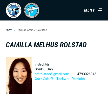
H
MENY
o
p
p
Hjem
Camilla Melhus Rolstad
t
i
CAMILLA MELHUS ROLSTAD
l
h
o
Instruktør
v
Grad:
6. Dan
cmrolstad@gmail.com
4793026946
e
Øst /
Oslo Øst Taekwon-Do Klubb
d
i
n
n